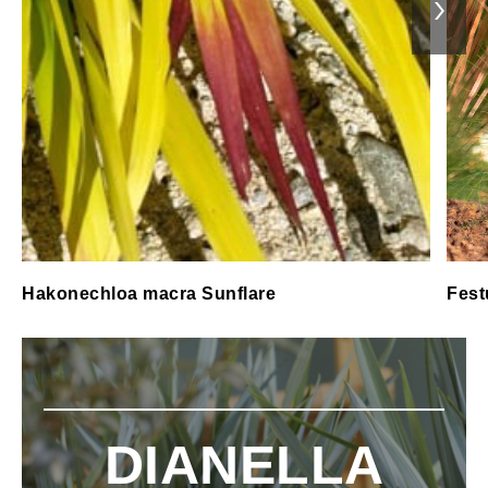
Hakonechloa macra Sunflare
Fest
DIANELLA