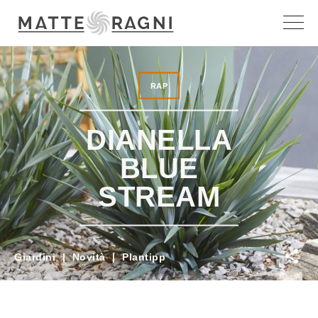
RAP
DIANELLA
BLUE
STREAM
Giardini
|
Novità
|
Plantipp