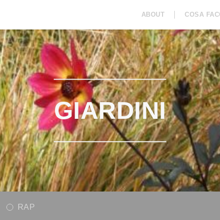
ABOUT
COSA FAC
COLLABORAZIONI
RAP
ISPIRAZION
GIARDINI
RAP