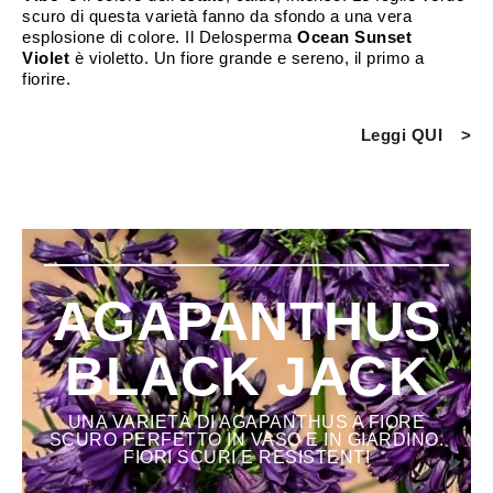
scuro di questa varietà fanno da sfondo a una vera
esplosione di colore. Il Delosperma
Ocean Sunset
Violet
è violetto. Un fiore grande e sereno, il primo a
fiorire.
Leggi QUI
AGAPANTHUS
BLACK JACK
UNA VARIETÀ DI AGAPANTHUS A FIORE
SCURO PERFETTO IN VASO E IN GIARDINO.
FIORI SCURI E RESISTENTI