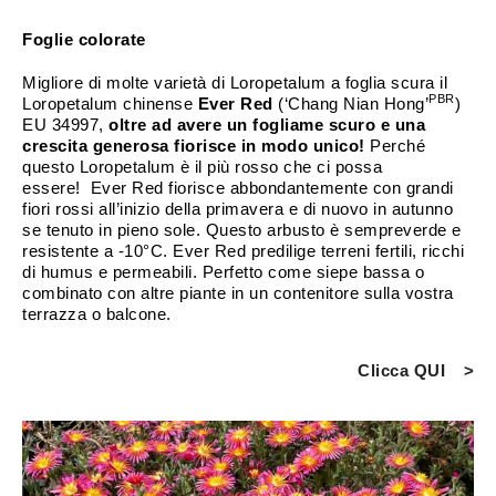
Foglie colorate
Migliore di molte varietà di Loropetalum a foglia scura il
PBR
Loropetalum chinense
Ever Red
(‘Chang Nian Hong’
)
EU 34997,
oltre ad avere un fogliame scuro e una
crescita generosa fiorisce in modo unico!
Perché
questo Loropetalum è il più rosso che ci possa
essere! Ever Red fiorisce abbondantemente con grandi
fiori rossi all’inizio della primavera e di nuovo in autunno
se tenuto in pieno sole. Questo arbusto è sempreverde e
resistente a -10°C. Ever Red predilige terreni fertili, ricchi
di humus e permeabili. Perfetto come siepe bassa o
combinato con altre piante in un contenitore sulla vostra
terrazza o balcone.
Clicca QUI