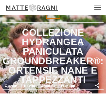
RAP
COLLEZIONE
HYDRANGEA
PANICULATA
GROUNDBREAKER®:
ORTENSIE NANE E
TAPPEZZANTI
Giardini
|
Novità
|
Ortensia
|
Plantipp