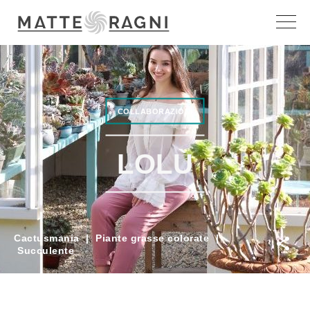
COLLABORAZIONI
LOLÙ
Cactusmania
|
Piante grasse colorate
|
Succulente