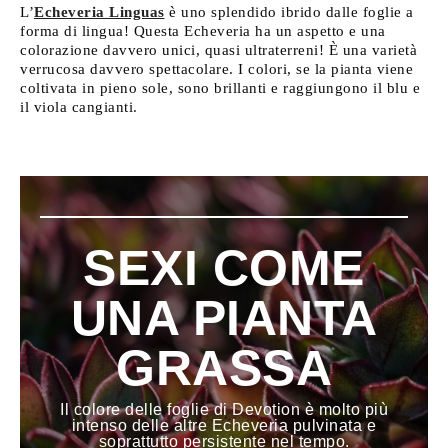
L’
Echeveria Linguas
è uno splendido ibrido dalle foglie a
forma di lingua! Questa Echeveria ha un aspetto e una
colorazione davvero unici, quasi ultraterreni! È una varietà
verrucosa davvero spettacolare. I colori, se la pianta viene
coltivata in pieno sole, sono brillanti e raggiungono il blu e
il viola cangianti.
SEXI COME
UNA PIANTA
GRASSA
Il colore delle foglie di Devotion è molto più
intenso delle altre Echeveria pulvinata e
soprattutto persistente nel tempo.