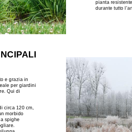
pianta resistente
durante tutto l’a
NCIPALI
o e grazia in
eale per giardini
re. Qui di
i circa 120 cm,
 un morbido
da spighe
gliare.
iluppa