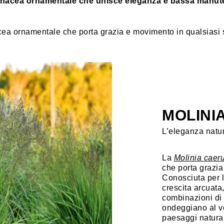
nacea ornamentale che unisce eleganza e bassa manutenz
a ornamentale che porta grazia e movimento in qualsiasi 
MOLINI
L’eleganza natur
La
Molinia caer
che porta grazia
Conosciuta per l
crescita arcuata
combinazioni di 
ondeggiano al v
paesaggi naturali