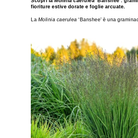
Scopri la
Molinia caerulea
‘Banshee’: grami
fioriture estive dorate e foglie arcuate.
La
Molinia caerulea
‘Banshee’ è una graminace