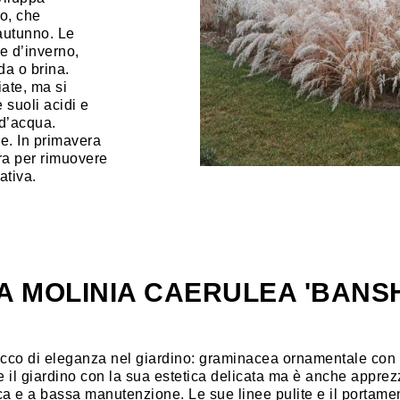
to, che
autunno. Le
e d’inverno,
da o brina.
iate, ma si
suoli acidi e
 d’acqua.
e. In primavera
ura per rimuovere
ativa.
A MOLINIA CAERULEA 'BANS
cco di eleganza nel giardino: graminacea ornamentale con fi
e il giardino con la sua estetica delicata ma è anche apprez
ica e a bassa manutenzione. Le sue linee pulite e il portame