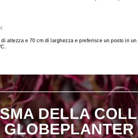
:
i altezza e 70 cm di larghezza e preferisce un posto in un 
ºC.
SMA DELLA COLL
GLOBEPLANTER