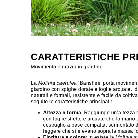
CARATTERISTICHE PRI
Movimento e grazia in giardino
La
Molinia caerulea
‘Banshee’ porta moviment
giardino con spighe dorate e foglie arcuate. Id
naturali e formali, resistente e facile da coltiva
seguito le caratteristiche principali:
Altezza e forma
: Raggiunge un’altezza d
con foglie strette e arcuate che formano
cespuglio a base compatta, sormontato 
leggere che si elevano sopra la massa fo
Fioritura e colore
: In estate la
Molinia
sv