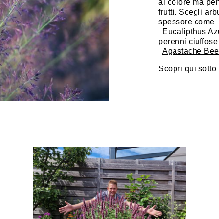
al colore ma pens
frutti. Scegli ar
spessore come
Eucalipthus Az
perenni ciuffose 
Agastache Beel
Scopri qui sotto