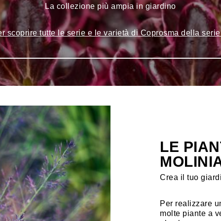
La collezione più ampia in giardino
r scoprire tutte le serie e le varietà di Coprosma della seri
LE PIA
MOLINI
Crea il tuo giardi
Per realizzare u
molte piante a v