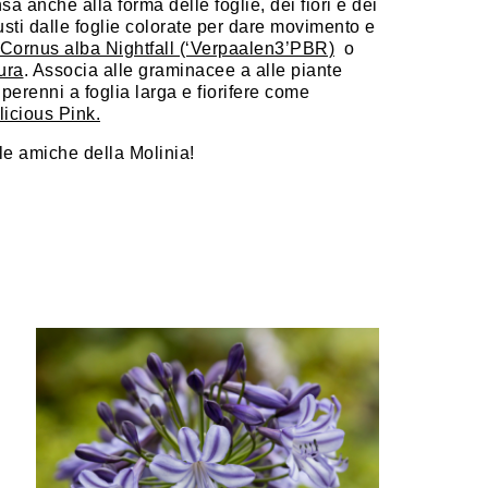
a anche alla forma delle foglie, dei fiori e dei
busti dalle foglie colorate per dare movimento e
Cornus alba Nightfall (‘Verpaalen3’PBR)
o
ura
. Associa alle graminacee a alle piante
perenni a foglia larga e fiorifere come
icious Pink.
 le amiche della Molinia!