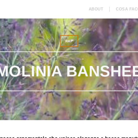
ABOUT
COSA FAC
COLLABORAZIONI
RAP
ISPIRAZION
RAP
MOLINIA BANSHE