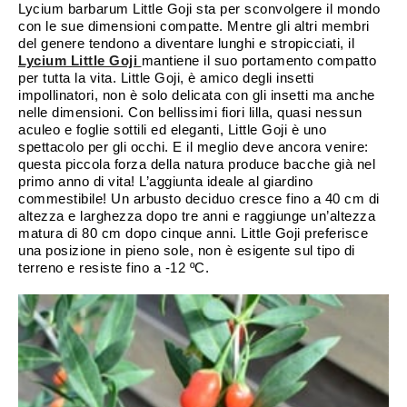
Lycium barbarum Little Goji sta per sconvolgere il mondo
con le sue dimensioni compatte. Mentre gli altri membri
del genere tendono a diventare lunghi e stropicciati, il
Lycium Little Goji
mantiene il suo portamento compatto
per tutta la vita. Little Goji, è amico degli insetti
impollinatori, non è solo delicata con gli insetti ma anche
nelle dimensioni. Con bellissimi fiori lilla, quasi nessun
aculeo e foglie sottili ed eleganti, Little Goji è uno
spettacolo per gli occhi. E il meglio deve ancora venire:
questa piccola forza della natura produce bacche già nel
primo anno di vita! L’aggiunta ideale al giardino
commestibile! Un arbusto deciduo cresce fino a 40 cm di
altezza e larghezza dopo tre anni e raggiunge un’altezza
matura di 80 cm dopo cinque anni. Little Goji preferisce
una posizione in pieno sole, non è esigente sul tipo di
terreno e resiste fino a -12 ºC.