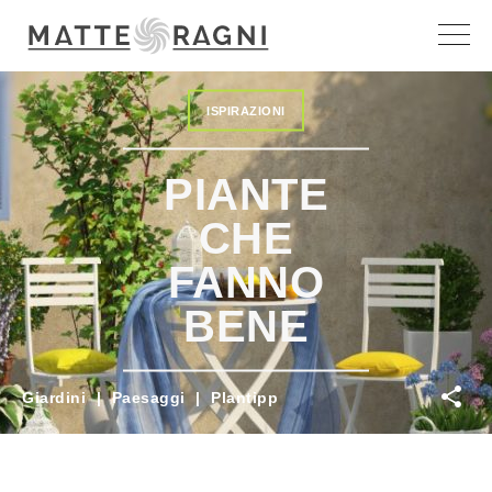
ISPIRAZIONI
PIANTE
CHE
FANNO
BENE
Giardini
|
Paesaggi
|
Plantipp