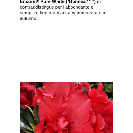
PBR
Encore® Pure White (‘Homlea’
)
si
contraddistingue per l’abbondante e
semplice fioritura bianca in primavera e in
autunno.