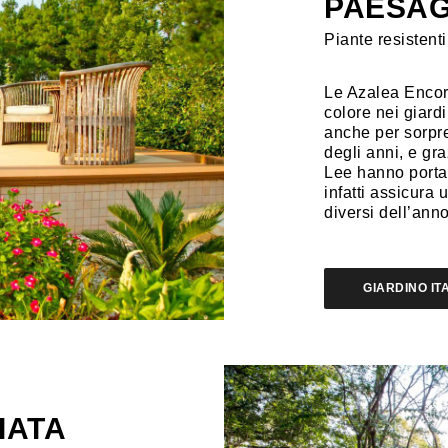
PAESA
Piante resistenti
Le Azalea Encor
colore nei giardi
anche per sorpre
degli anni, e gra
Lee hanno portat
infatti assicura u
diversi dell’anno
GIARDINO IT
IATA