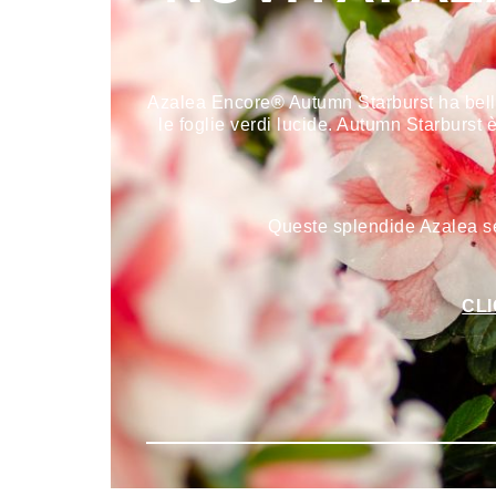
Azalea Encore® Autumn Starburst ha belliss
le foglie verdi lucide. Autumn Starburst
Queste splendide Azalea se
CL