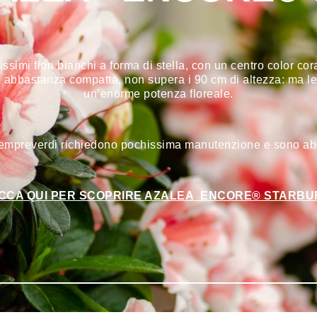
imi fiori bianchi a forma di stella, con un centro color cor
 è abbastanza compatta, non supera i 90 cm di altezza: ma 
un’enorme potenza floreale.
mpreverdi richiedono pochissima manutenzione e sono abba
ICCA QUI PER SCOPRIRE AZALEA ENCORE® STARBU