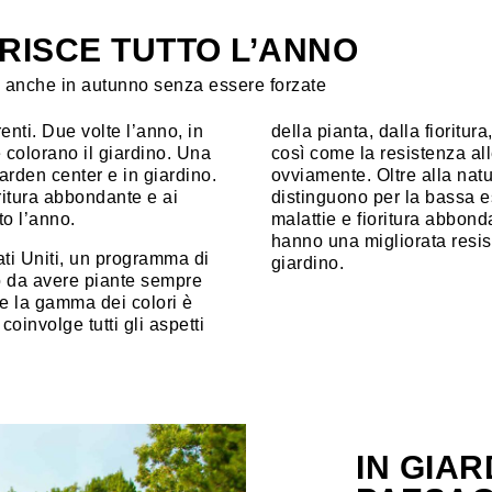
RISCE TUTTO L’ANNO
nti anche in autunno senza essere forzate
nti. Due volte l’anno, in
della pianta, dalla fioritur
 colorano il giardino. Una
così come la resistenza all
arden center e in giardino.
ovviamente. Oltre alla natu
ritura abbondante e ai
distinguono per la bassa e
to l’anno.
malattie e fioritura abbon
hanno una migliorata resist
ti Uniti, un programma di
giardino.
o da avere piante sempre
he la gamma dei colori è
oinvolge tutti gli aspetti
IN GIAR