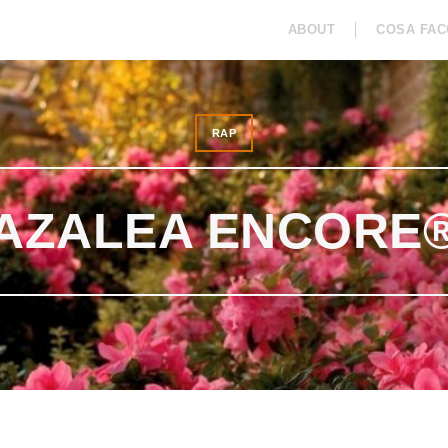
ABOUT
COSA FAC
COLLABORAZIONI
RAP
ISPIRAZION
RAP
AZALEA ENCORE