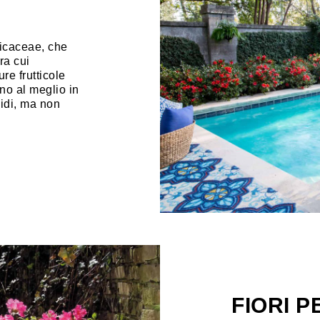
ricaceae, che
ra cui
re frutticole
no al meglio in
midi, ma non
FIORI P