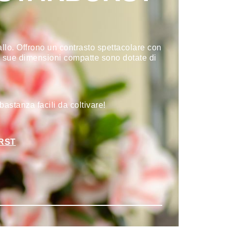
allo. Offrono un contrasto spettacolare con
le sue dimensioni compatte sono dotate di
stanza facili da coltivare!
RST