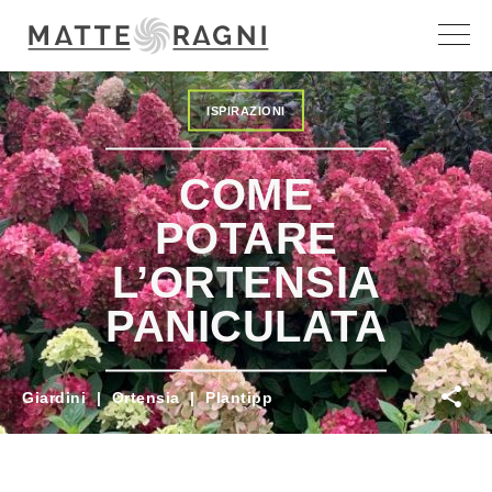
ISPIRAZIONI
COME
POTARE
L’ORTENSIA
PANICULATA
Giardini
|
Ortensia
|
Plantipp