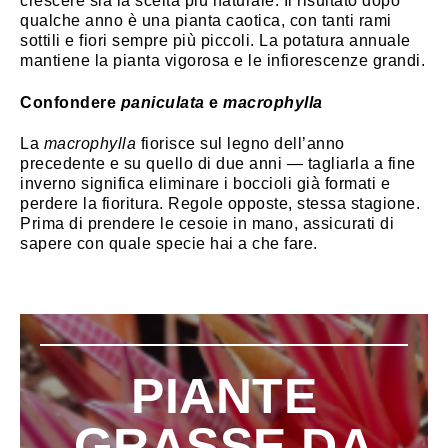
crescere sia la scelta più naturale. Il risultato dopo
qualche anno è una pianta caotica, con tanti rami
sottili e fiori sempre più piccoli. La potatura annuale
mantiene la pianta vigorosa e le infiorescenze grandi.
Confondere
paniculata
e
macrophylla
La
macrophylla
fiorisce sul legno dell’anno
precedente e su quello di due anni — tagliarla a fine
inverno significa eliminare i boccioli già formati e
perdere la fioritura. Regole opposte, stessa stagione.
Prima di prendere le cesoie in mano, assicurati di
sapere con quale specie hai a che fare.
PIANTE
GRASSE DA