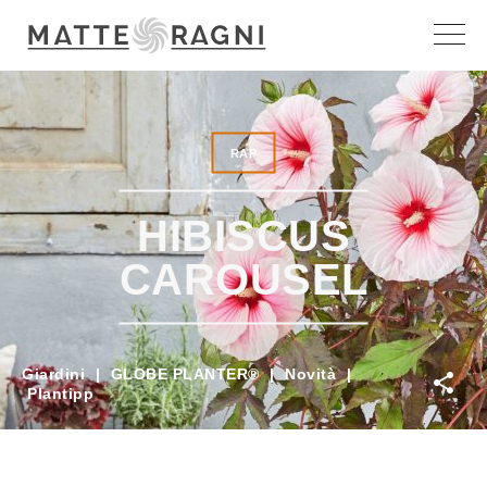
RAP
HIBISCUS
CAROUSEL
Giardini
|
GLOBE PLANTER®
|
Novità
|
Plantipp